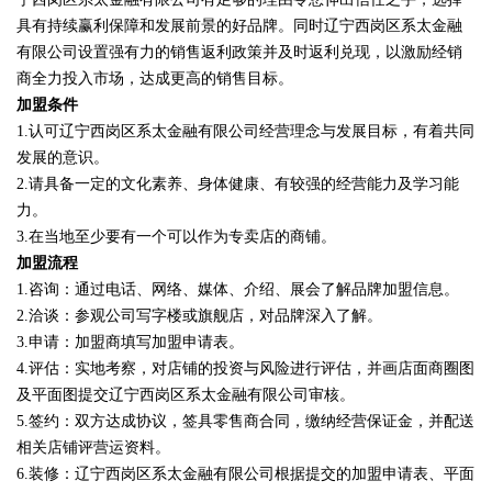
具有持续赢利保障和发展前景的好品牌。同时辽宁西岗区系太金融
有限公司设置强有力的销售返利政策并及时返利兑现，以激励经销
商全力投入市场，达成更高的销售目标。
加盟条件
1.认可辽宁西岗区系太金融有限公司经营理念与发展目标，有着共同
发展的意识。
2.请具备一定的文化素养、身体健康、有较强的经营能力及学习能
力。
3.在当地至少要有一个可以作为专卖店的商铺。
加盟流程
1.咨询：通过电话、网络、媒体、介绍、展会了解品牌加盟信息。
2.洽谈：参观公司写字楼或旗舰店，对品牌深入了解。
3.申请：加盟商填写加盟申请表。
4.评估：实地考察，对店铺的投资与风险进行评估，并画店面商圈图
及平面图提交辽宁西岗区系太金融有限公司审核。
5.签约：双方达成协议，签具零售商合同，缴纳经营保证金，并配送
相关店铺评营运资料。
6.装修：辽宁西岗区系太金融有限公司根据提交的加盟申请表、平面